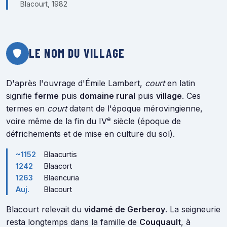
Blacourt, 1982
LE NOM DU VILLAGE
D'après l'ouvrage d'Émile Lambert,
court
en latin
signifie
ferme
puis
domaine rural
puis
village
. Ces
termes en
court
datent de l'époque mérovingienne,
e
voire même de la fin du IV
siècle (époque de
défrichements et de mise en culture du sol).
~1152
Blaacurtis
1242
Blaacort
1263
Blaencuria
Auj.
Blacourt
Blacourt relevait du
vidamé de Gerberoy
. La seigneurie
resta longtemps dans la famille de
Couquault
, à