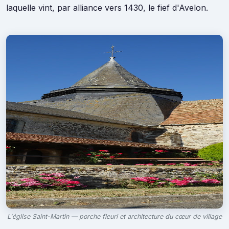
laquelle vint, par alliance vers 1430, le fief d'Avelon.
L'église Saint-Martin — porche fleuri et architecture du cœur de village