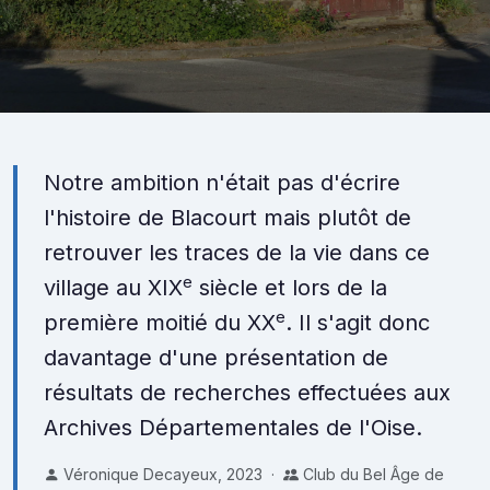
HISTOIRE DE BLACOURT
Notre ambition n'était pas d'écrire
Un village du Pays de Bray, entre mémoire et
l'histoire de Blacourt mais plutôt de
patrimoine
retrouver les traces de la vie dans ce
e
village au XIX
siècle et lors de la
e
première moitié du XX
. Il s'agit donc
davantage d'une présentation de
résultats de recherches effectuées aux
Archives Départementales de l'Oise.
Véronique Decayeux, 2023 ·
Club du Bel Âge de